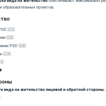
ка вида на жительство
обеспечивают максимально ре
 и образовательных проектов.
ство
PSD 🇺🇸
ии 🇩🇪
ании PSD 🇬🇧
ы 🇨🇦
🇺
🎓
ороны
к вида на жительство лицевой и обратной стороны
,
.