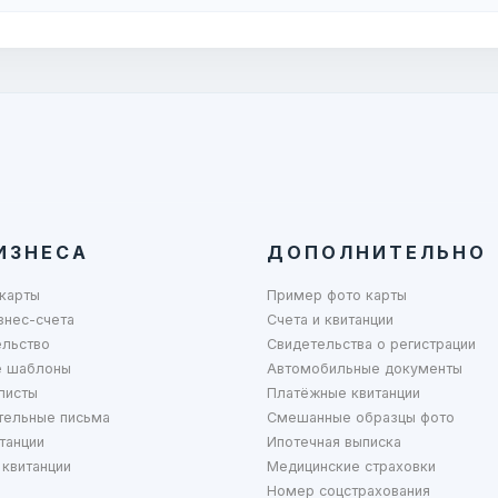
ИЗНЕСА
ДОПОЛНИТЕЛЬНО
карты
Пример фото карты
знес-счета
Счета и квитанции
ельство
Свидетельства о регистрации
 шаблоны
Автомобильные документы
листы
Платёжные квитанции
тельные письма
Смешанные образцы фото
танции
Ипотечная выписка
квитанции
Медицинские страховки
Номер соцстрахования