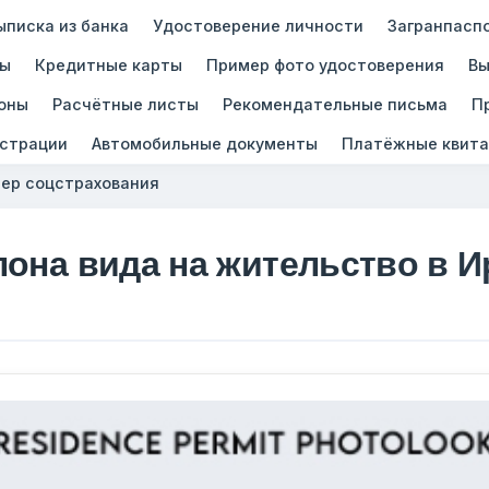
ыписка из банка
Удостоверение личности
Загранпасп
зы
Кредитные карты
Пример фото удостоверения
Вы
оны
Расчётные листы
Рекомендательные письма
П
истрации
Автомобильные документы
Платёжные квита
ер соцстрахования
лона вида на жительство в 