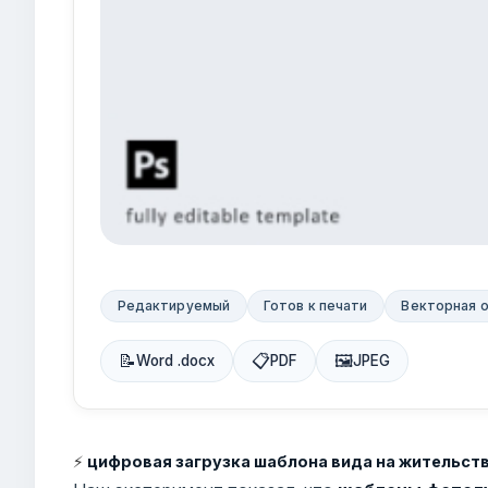
Редактируемый
Готов к печати
Векторная 
📝
📋
🖼
Word .docx
PDF
JPEG
⚡
цифровая загрузка шаблона вида на жительст