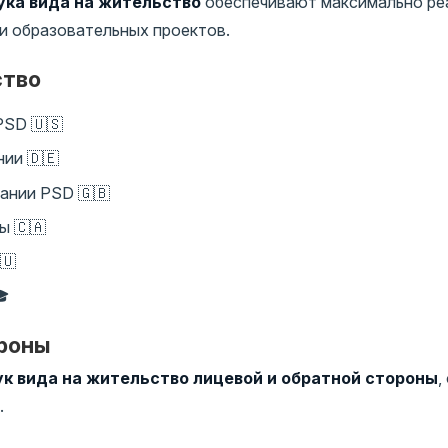
ка вида на жительство
обеспечивают максимально ре
 и образовательных проектов.
ство
PSD 🇺🇸
ии 🇩🇪
ании PSD 🇬🇧
ы 🇨🇦
🇺
🎓
ороны
к вида на жительство лицевой и обратной стороны
,
.