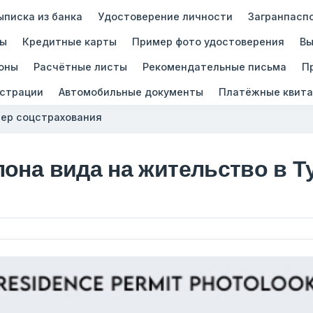
ыписка из банка
Удостоверение личности
Загранпасп
зы
Кредитные карты
Пример фото удостоверения
Вы
оны
Расчётные листы
Рекомендательные письма
П
истрации
Автомобильные документы
Платёжные квита
ер соцстрахования
лона вида на жительство в 