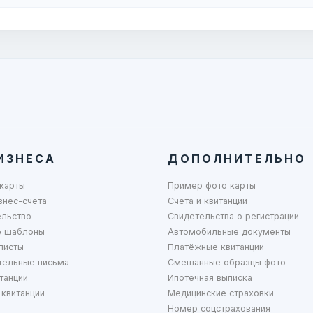
ИЗНЕСА
ДОПОЛНИТЕЛЬНО
карты
Пример фото карты
знес-счета
Счета и квитанции
ельство
Свидетельства о регистрации
 шаблоны
Автомобильные документы
листы
Платёжные квитанции
тельные письма
Смешанные образцы фото
танции
Ипотечная выписка
квитанции
Медицинские страховки
Номер соцстрахования