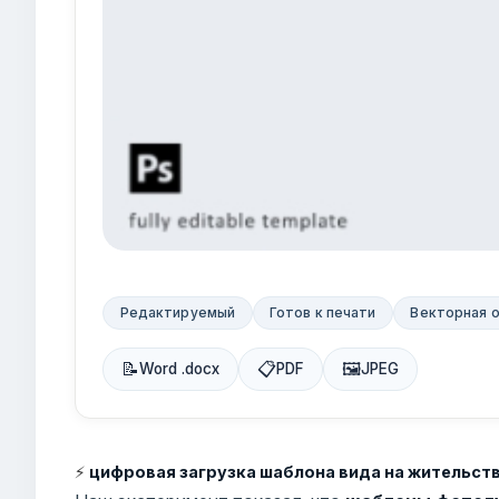
Редактируемый
Готов к печати
Векторная 
📝
📋
🖼
Word .docx
PDF
JPEG
⚡
цифровая загрузка шаблона вида на жительс