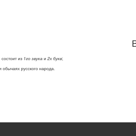
; состоит из
1го звука
и
2х букв
;
и обычаях русского народа.