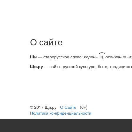
О сайте
͡
Щи
— старорусское слово:
корень
щ,
окончание
-и
Щи.ру
— сайт о русской культуре, быте, традициях 
© 2017 Щи.ру
О Сайте
(6+)
Политика конфиденциальности