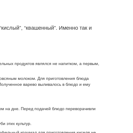
“кислый”, “квашенный”. Именно так и
тельных продуктов являлся не напитком, а первым,
у овсяным молоком. Для приготовления блюда
 Полученное варево выливалось в блюдо и ему
том на дне. Перед подачей блюдо переворачивли
би этих культур.
офельный крахмал для приготовления киселя не