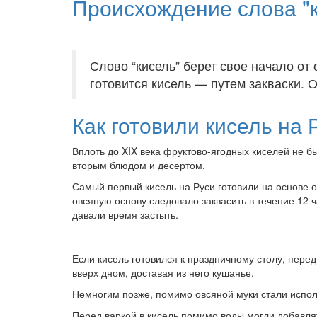
Происхождение слова "
Слово “кисель” берет свое начало от 
готовится кисель — путем закваски.
Как готовили кисель на 
Вплоть до XIX века фруктово-ягодных киселей не б
вторым блюдом и десертом.
Самый первый кисель на Руси готовили на основе о
овсяную основу следовало заквасить в течение 12 
давали время застыть.
Если кисель готовился к праздничному столу, пер
вверх дном, доставая из него кушанье.
Немногим позже, помимо овсяной муки стали исполь
Перед варкой в кисель помимо воды могли добавля