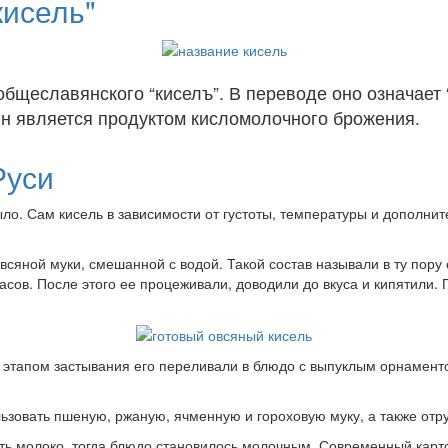
кисель"
общеславянского “киселъ”. В переводе оно означает 
 Он является продуктом кисломолочного брожения.
Руси
ыло. Сам кисель в зависимости от густоты, температуры и дополни
всяной муки, смешанной с водой. Такой состав называли в ту пор
часов. После этого ее процеживали, доводили до вкуса и кипятили.
ед этапом застывания его переливали в блюдо с выпуклым орнамен
зовать пшеную, ржаную, ячменную и гороховую муку, а также отру
ть молоко, тогда блюдо становилось молочным. Современный карт