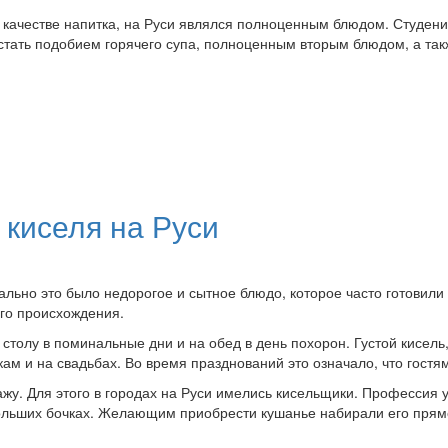
 качестве напитка, на Руси являлся полноценным блюдом. Студени
стать подобием горячего супа, полноценным вторым блюдом, а так
киселя на Руси
ально это было недорогое и сытное блюдо, которое часто готовили
ого происхождения.
к столу в поминальные дни и на обед в день похорон. Густой кисе
ам и на свадьбах. Во время празднований это означало, что гостям
жу. Для этого в городах на Руси имелись кисельщики. Профессия 
 больших бочках. Желающим приобрести кушанье набирали его прямо