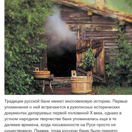
Традиции русской бани имеют многовековую историю. Первые
упоминания о ней встречаются в рукописных исторических
документах датируемых первой половиной X века, однако в
устном народном творчестве баня упоминалась еще в те
далекие времена, когда письменности на Руси просто не
существовало. Правда, тогда русскую баню было принято