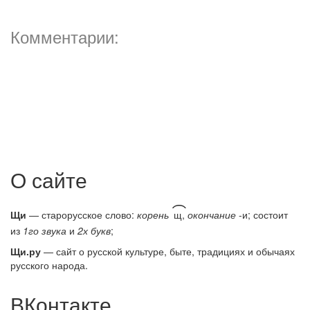
Комментарии:
О сайте
͡
Щи
— старорусское слово:
корень
щ,
окончание
-и; состоит
из
1го звука
и
2х букв
;
Щи.ру
— сайт о русской культуре, быте, традициях и обычаях
русского народа.
ВКонтакте