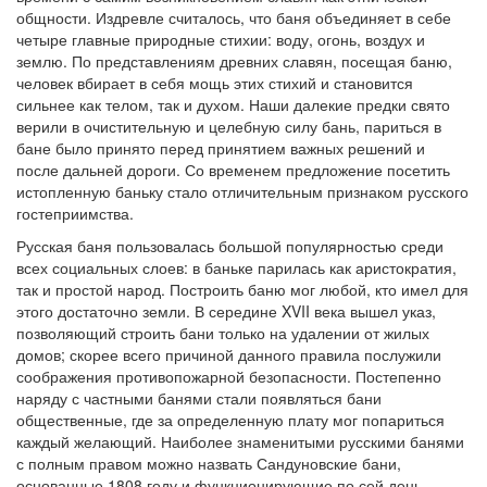
общности. Издревле считалось, что баня объединяет в себе
четыре главные природные стихии: воду, огонь, воздух и
землю. По представлениям древних славян, посещая баню,
человек вбирает в себя мощь этих стихий и становится
сильнее как телом, так и духом. Наши далекие предки свято
верили в очистительную и целебную силу бань, париться в
бане было принято перед принятием важных решений и
после дальней дороги. Со временем предложение посетить
истопленную баньку стало отличительным признаком русского
гостеприимства.
Русская баня пользовалась большой популярностью среди
всех социальных слоев: в баньке парилась как аристократия,
так и простой народ. Построить баню мог любой, кто имел для
этого достаточно земли. В середине XVII века вышел указ,
позволяющий строить бани только на удалении от жилых
домов; скорее всего причиной данного правила послужили
соображения противопожарной безопасности. Постепенно
наряду с частными банями стали появляться бани
общественные, где за определенную плату мог попариться
каждый желающий. Наиболее знаменитыми русскими банями
с полным правом можно назвать Сандуновские бани,
основанные 1808 году и функционирующие по сей день.