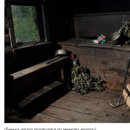
(
Банька часто топящаяся по черному внутри
)