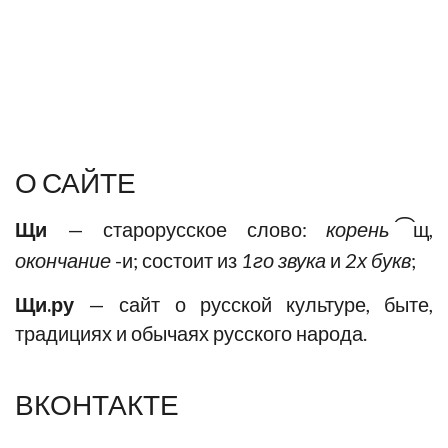
О САЙТЕ
͡
Щи
— старорусское слово:
корень
щ,
окончание
-и; состоит из
1го звука
и
2х букв
;
Щи.ру
— сайт о русской культуре, быте,
традициях и обычаях русского народа.
ВКОНТАКТЕ