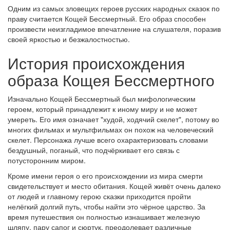
Одним из самых зловещих героев русских народных сказок по
праву считается Кощей Бессмертный. Его образ способен
произвести неизгладимое впечатление на слушателя, поразив
своей яркостью и безжалостностью.
История происхождения
образа Кощея Бессмертного
Изначально Кощей Бессмертный был мифологическим
героем, который принадлежит к иному миру и не может
умереть. Его имя означает "худой, ходячий скелет", потому во
многих фильмах и мультфильмах он похож на человеческий
скелет. Персонажа лучше всего охарактеризовать словами
бездушный, поганый, что подчёркивает его связь с
потусторонним миром.
Кроме имени героя о его происхождении из мира смерти
свидетельствует и место обитания. Кощей живёт очень далеко
от людей и главному герою сказки приходится пройти
нелёгкий долгий путь, чтобы найти это чёрное царство. За
время путешествия он полностью изнашивает железную
шляпу, пару сапог и сюртук, преодолевает различные