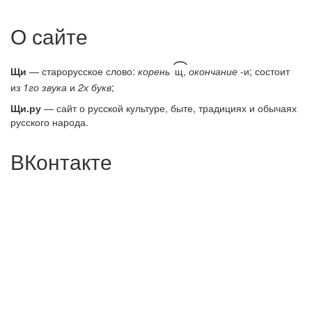
О сайте
͡
Щи
— старорусское слово:
корень
щ,
окончание
-и; состоит
из
1го звука
и
2х букв
;
Щи.ру
— сайт о русской культуре, быте, традициях и обычаях
русского народа.
ВКонтакте