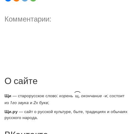
Комментарии:
О сайте
͡
Щи
— старорусское слово:
корень
щ,
окончание
-и; состоит
из
1го звука
и
2х букв
;
Щи.ру
— сайт о русской культуре, быте, традициях и обычаях
русского народа.