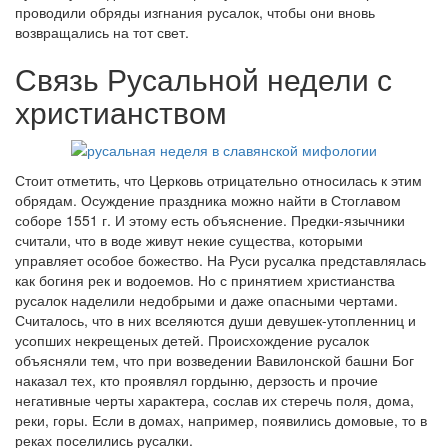
проводили обряды изгнания русалок, чтобы они вновь
возвращались на тот свет.
Связь Русальной недели с
христианством
Стоит отметить, что Церковь отрицательно относилась к этим
обрядам. Осуждение праздника можно найти в Стоглавом
соборе 1551 г. И этому есть объяснение. Предки-язычники
считали, что в воде живут некие существа, которыми
управляет особое божество. На Руси русалка представлялась
как богиня рек и водоемов. Но с принятием христианства
русалок наделили недобрыми и даже опасными чертами.
Считалось, что в них вселяются души девушек-утопленниц и
усопших некрещеных детей. Происхождение русалок
объясняли тем, что при возведении Вавилонской башни Бог
наказал тех, кто проявлял гордыню, дерзость и прочие
негативные черты характера, сослав их стеречь поля, дома,
реки, горы. Если в домах, например, появились домовые, то в
реках поселились русалки.