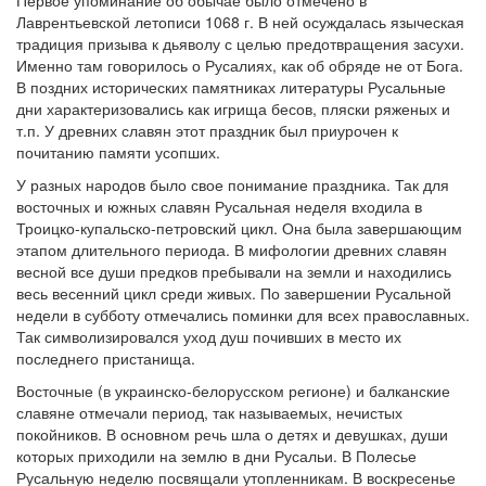
Лаврентьевской летописи 1068 г. В ней осуждалась языческая
традиция призыва к дьяволу с целью предотвращения засухи.
Именно там говорилось о Русалиях, как об обряде не от Бога.
В поздних исторических памятниках литературы Русальные
дни характеризовались как игрища бесов, пляски ряженых и
т.п. У древних славян этот праздник был приурочен к
почитанию памяти усопших.
У разных народов было свое понимание праздника. Так для
восточных и южных славян Русальная неделя входила в
Троицко-купальско-петровский цикл. Она была завершающим
этапом длительного периода. В мифологии древних славян
весной все души предков пребывали на земли и находились
весь весенний цикл среди живых. По завершении Русальной
недели в субботу отмечались поминки для всех православных.
Так символизировался уход душ почивших в место их
последнего пристанища.
Восточные (в украинско-белорусском регионе) и балканские
славяне отмечали период, так называемых, нечистых
покойников. В основном речь шла о детях и девушках, души
которых приходили на землю в дни Русальи. В Полесье
Русальную неделю посвящали утопленникам. В воскресенье