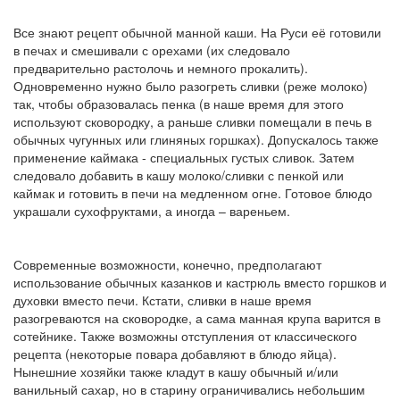
Все знают рецепт обычной манной каши. На Руси её готовили
в печах и смешивали с орехами (их следовало
предварительно растолочь и немного прокалить).
Одновременно нужно было разогреть сливки (реже молоко)
так, чтобы образовалась пенка (в наше время для этого
используют сковородку, а раньше сливки помещали в печь в
обычных чугунных или глиняных горшках). Допускалось также
применение каймака - специальных густых сливок. Затем
следовало добавить в кашу молоко/сливки с пенкой или
каймак и готовить в печи на медленном огне. Готовое блюдо
украшали сухофруктами, а иногда – вареньем.
Современные возможности, конечно, предполагают
использование обычных казанков и кастрюль вместо горшков и
духовки вместо печи. Кстати, сливки в наше время
разогреваются на сковородке, а сама манная крупа варится в
сотейнике. Также возможны отступления от классического
рецепта (некоторые повара добавляют в блюдо яйца).
Нынешние хозяйки также кладут в кашу обычный и/или
ванильный сахар, но в старину ограничивались небольшим