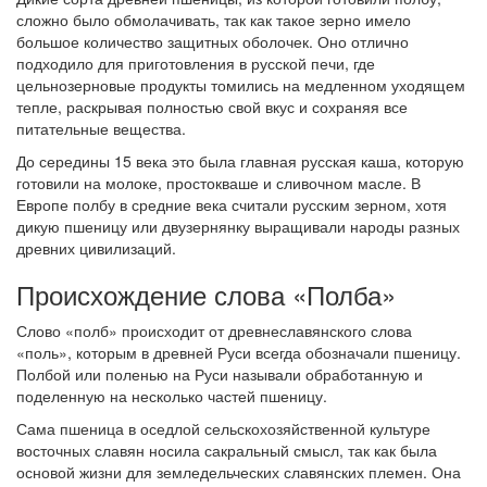
сложно было обмолачивать, так как такое зерно имело
большое количество защитных оболочек. Оно отлично
подходило для приготовления в русской печи, где
цельнозерновые продукты томились на медленном уходящем
тепле, раскрывая полностью свой вкус и сохраняя все
питательные вещества.
До середины 15 века это была главная русская каша, которую
готовили на молоке, простокваше и сливочном масле. В
Европе полбу в средние века считали русским зерном, хотя
дикую пшеницу или двузернянку выращивали народы разных
древних цивилизаций.
Происхождение слова «Полба»
Слово «полб» происходит от древнеславянского слова
«поль», которым в древней Руси всегда обозначали пшеницу.
Полбой или поленью на Руси называли обработанную и
поделенную на несколько частей пшеницу.
Сама пшеница в оседлой сельскохозяйственной культуре
восточных славян носила сакральный смысл, так как была
основой жизни для земледельческих славянских племен. Она