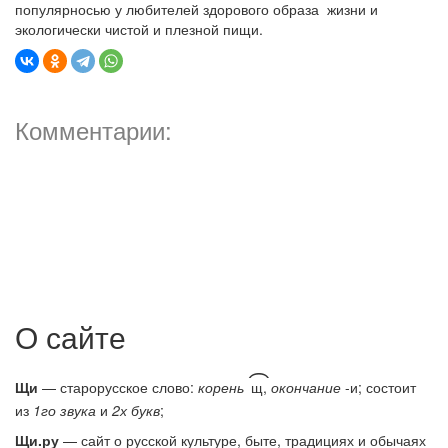
популярносью у любителей здорового образа жизни и
экологически чистой и плезной пищи.
Комментарии:
О сайте
͡
Щи
— старорусское слово:
корень
щ,
окончание
-и; состоит
из
1го звука
и
2х букв
;
Щи.ру
— сайт о русской культуре, быте, традициях и обычаях