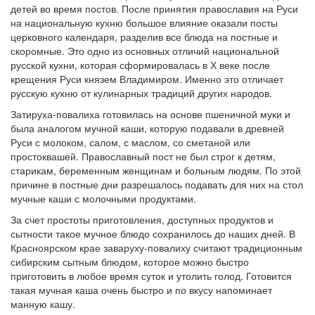
детей во время постов. После принятия православия на Руси
на национальную кухню большое влияние оказали посты
церковного календаря, разделив все блюда на постные и
скоромные. Это одно из основных отличий национальной
русской кухни, которая сформировалась в Х веке после
крещения Руси князем Владимиром. Именно это отличает
русскую кухню от кулинарных традиций других народов.
Затируха-повалиха готовилась на основе пшеничной муки и
была аналогом мучной каши, которую подавали в древней
Руси с молоком, салом, с маслом, со сметаной или
простоквашей. Православный пост не был строг к детям,
старикам, беременным женщинам и больным людям. По этой
причине в постные дни разрешалось подавать для них на стол
мучные каши с молочными продуктами.
За счет простоты приготовления, доступных продуктов и
сытности такое мучное блюдо сохранилось до наших дней. В
Красноярском крае заваруху-повалиху считают традиционным
сибирским сытным блюдом, которое можно быстро
приготовить в любое время суток и утолить голод. Готовится
такая мучная каша очень быстро и по вкусу напоминает
манную кашу.