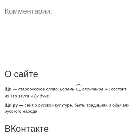
Комментарии:
О сайте
͡
Щи
— старорусское слово:
корень
щ,
окончание
-и; состоит
из
1го звука
и
2х букв
;
Щи.ру
— сайт о русской культуре, быте, традициях и обычаях
русского народа.
ВКонтакте