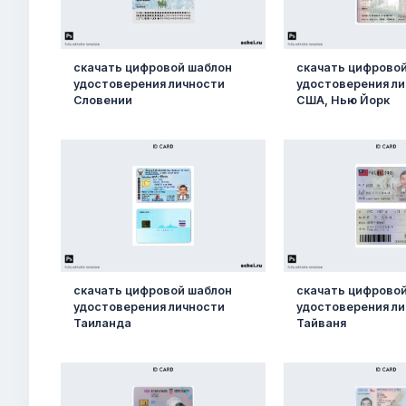
скачать цифровой шаблон
скачать цифрово
удостоверения личности
удостоверения л
Словении
США, Нью Йорк
скачать цифровой шаблон
скачать цифрово
удостоверения личности
удостоверения л
Таиланда
Тайваня