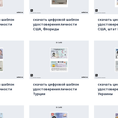
й шаблон
скачать цифровой шаблон
скачать ци
ичности
удостоверения личности
удостовере
США, Флориды
США, штат
й шаблон
скачать цифровой шаблон
скачать ци
ичности
удостоверения личности
удостовере
Турции
Украины