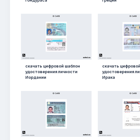
Гондураса
Греции
скачать цифровой шаблон
скачать цифрово
удостоверения личности
удостоверения л
Иордании
Ирака