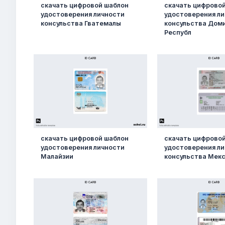
скачать цифровой шаблон
скачать цифрово
удостоверения личности
удостоверения л
консульства Гватемалы
консульства Дом
Республ
скачать цифровой шаблон
скачать цифрово
удостоверения личности
удостоверения л
Малайзии
консульства Мек