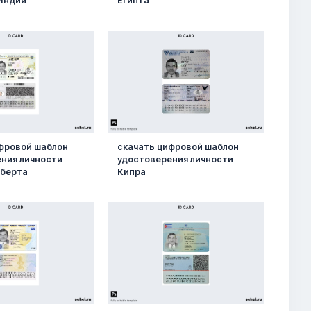
Индии
Египта
фровой шаблон
скачать цифровой шаблон
ния личности
удостоверения личности
ьберта
Кипра