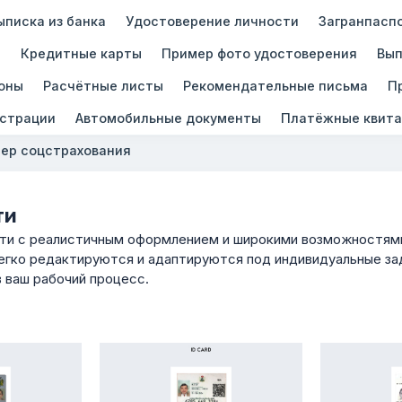
ыписка из банка
Удостоверение личности
Загранпасп
ы
Кредитные карты
Пример фото удостоверения
Вып
оны
Расчётные листы
Рекомендательные письма
П
истрации
Автомобильные документы
Платёжные квита
ер соцстрахования
ти
ти с реалистичным оформлением и широкими возможностями 
егко редактируются и адаптируются под индивидуальные зад
в ваш рабочий процесс.