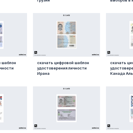
Грузии
выборов в 
й шаблон
скачать цифровой шаблон
скачать ци
ичности
удостоверения личности
удостовере
Ирана
Канада Ал