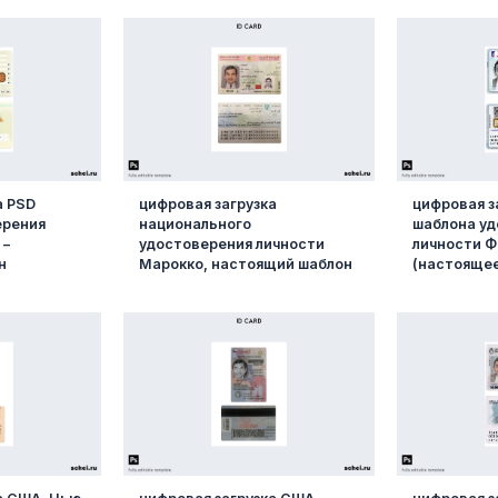
а PSD
цифровая загрузка
цифровая з
ерения
национального
шаблона у
 –
удостоверения личности
личности 
н
Марокко, настоящий шаблон
(настоящее