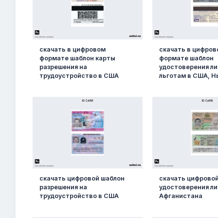
скачать в цифровом
скачать в цифров
формате шаблон карты
формате шаблон
разрешения на
удостоверения ли
трудоустройство в США
льготам в США, Н
скачать цифровой шаблон
скачать цифрово
разрешения на
удостоверения л
трудоустройство в США
Афганистана