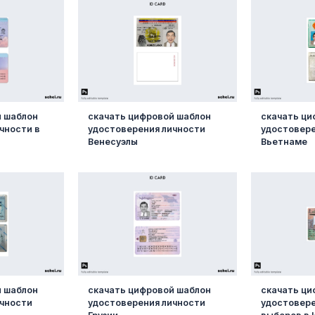
й шаблон
скачать цифровой шаблон
скачать ци
чности в
удостоверения личности
удостовере
Венесуэлы
Вьетнаме
й шаблон
скачать цифровой шаблон
скачать ци
ичности
удостоверения личности
удостовере