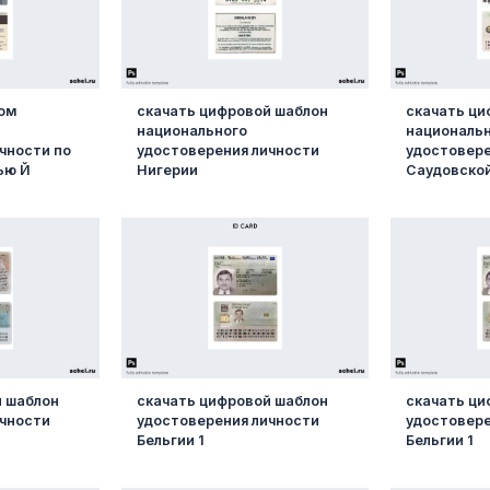
ом
скачать цифровой шаблон
скачать ци
национального
националь
чности по
удостоверения личности
удостовере
ью Й
Нигерии
Саудовско
й шаблон
скачать цифровой шаблон
скачать ци
ичности
удостоверения личности
удостовере
Бельгии 1
Бельгии 1