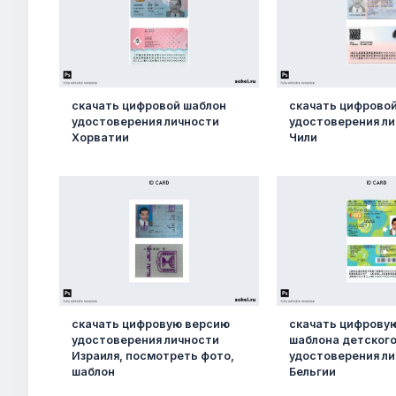
скачать цифровой шаблон
скачать цифрово
удостоверения личности
удостоверения л
Хорватии
Чили
скачать цифровую версию
скачать цифрову
удостоверения личности
шаблона детског
Израиля, посмотреть фото,
удостоверения л
шаблон
Бельгии