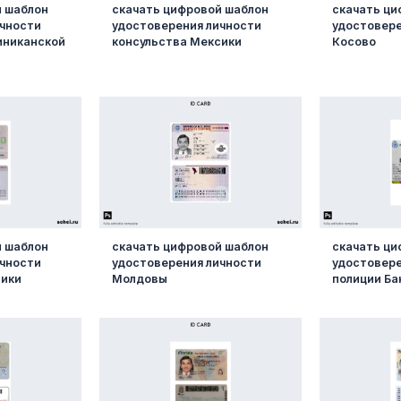
й шаблон
скачать цифровой шаблон
скачать ци
ичности
удостоверения личности
удостовере
иниканской
консульства Мексики
Косово
й шаблон
скачать цифровой шаблон
скачать ци
ичности
удостоверения личности
удостовере
сики
Молдовы
полиции Ба