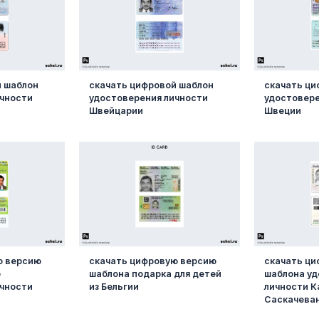
й шаблон
скачать цифровой шаблон
скачать ци
ичности
удостоверения личности
удостовере
Швейцарии
Швеции
ю версию
скачать цифровую версию
скачать ц
о
шаблона подарка для детей
шаблона у
ичности
из Бельгии
личности К
Саскачева