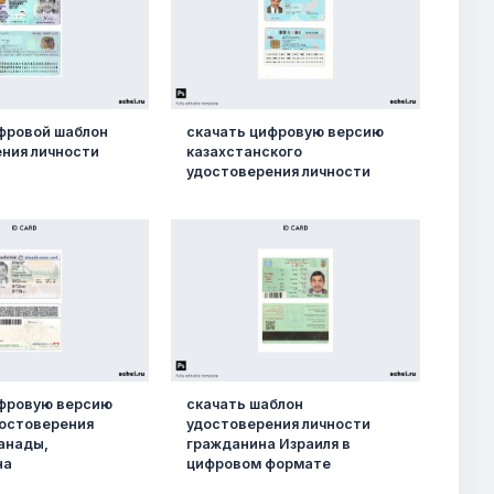
фровой шаблон
скачать цифровую версию
ния личности
казахстанского
удостоверения личности
ифровую версию
скачать шаблон
достоверения
удостоверения личности
анады,
гражданина Израиля в
на
цифровом формате