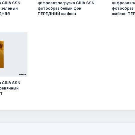
ка США SSN
цифровая загрузка США SSN
цифровая з
 зеленый
фотообраз белый фон
фотообраз 
ЕДНЯЯ
ПЕРЕДНИЙ шаблон
шаблон ПЕ
ка США SSN
ревянный
NT