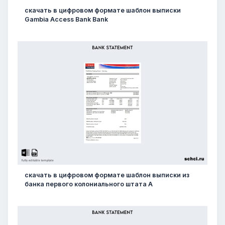
скачать в цифровом формате шаблон выписки
Gambia Access Bank Bank
скачать в цифровом формате шаблон выписки из
банка первого колониального штата А