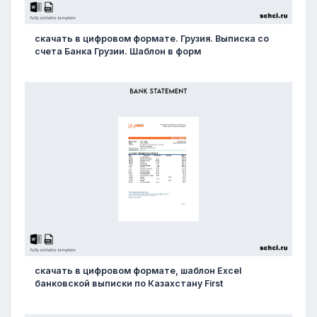
скачать в цифровом формате. Грузия. Выписка со
счета Банка Грузии. Шаблон в форм
скачать в цифровом формате, шаблон Excel
банковской выписки по Казахстану First