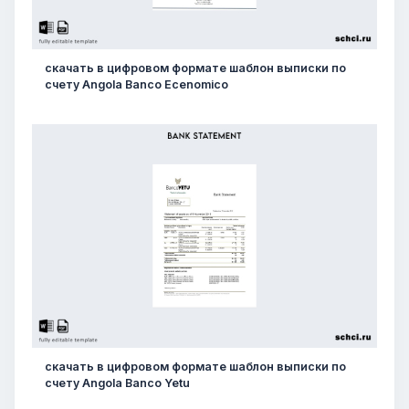
скачать в цифровом формате шаблон выписки по
счету Angola Banco Ecenomico
скачать в цифровом формате шаблон выписки по
счету Angola Banco Yetu