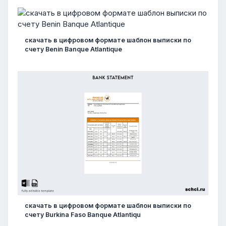
скачать в цифровом формате шаблон выписки по
счету Benin Banque Atlantique
скачать в цифровом формате шаблон выписки по
счету Burkina Faso Banque Atlantiqu