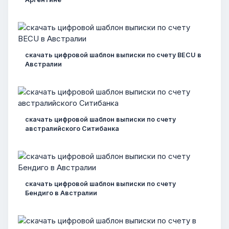
скачать цифровой шаблон выписки по счету BECU в
Австралии
скачать цифровой шаблон выписки по счету
австралийского Ситибанка
скачать цифровой шаблон выписки по счету
Бендиго в Австралии