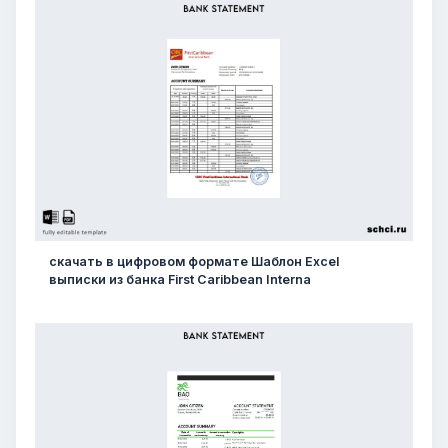
скачать в цифровом формате Шаблон Excel
выписки из банка First Caribbean Interna