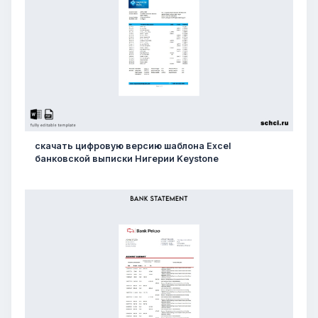
скачать цифровую версию шаблона Excel
банковской выписки Нигерии Keystone