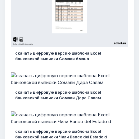
скачать цифровую версию шаблона Excel
банковской выписки Сомали Амана
скачать цифровую версию шаблона Excel
банковской выписки Сомали Дара Салам
скачать цифровую версию шаблона Excel
банковской выписки Чили Banco del Estado d