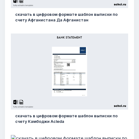
скачать в цифровом формате шаблон выписки по
счету Афганистана Да Афганистан
скачать в цифровом формате шаблон выписки по
счету Камбоджи Acleda