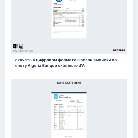
скачать в цифровом формате шаблон выписки по
счету Algeria Banque extérieure d'A