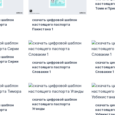
настоящего
Томе и При
й шаблон
скачать цифровой шаблон
орта
настоящего паспорта
Пакистана 1
й шаблон
орта Сирии
скачать цифровой шаблон
скачать ци
настоящего паспорта
настоящег
Словакии 1
Словакии 1
скачать цифровой шаблон
настоящего паспорта
й шаблон
скачать ци
Уганды
орта
настоящег
Узбекистан