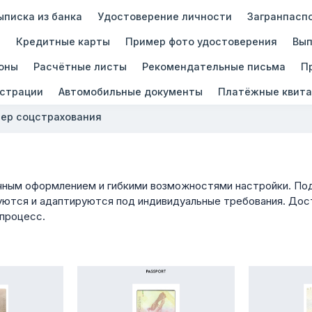
ыписка из банка
Удостоверение личности
Загранпасп
ы
Кредитные карты
Пример фото удостоверения
Вып
оны
Расчётные листы
Рекомендательные письма
П
истрации
Автомобильные документы
Платёжные квита
ер соцстрахования
ным оформлением и гибкими возможностями настройки. Подх
ются и адаптируются под индивидуальные требования. Дост
 процесс.