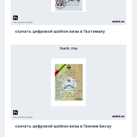
скачать цифровой шаблон визы в Гватемалу
скачать цифровой шаблон визы в Гвинею Бисау