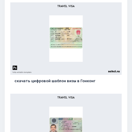
скачать цифровой шаблон визы в Гонконг