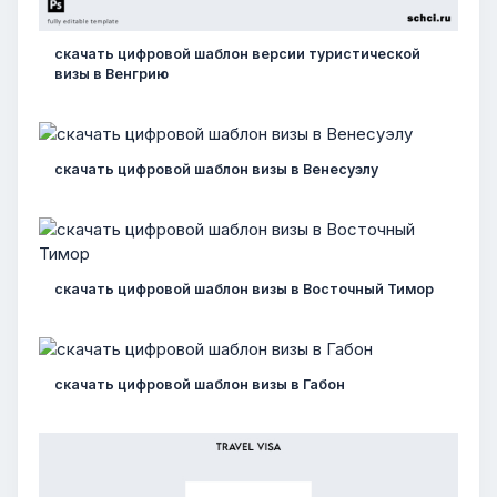
скачать цифровой шаблон версии туристической
визы в Венгрию
скачать цифровой шаблон визы в Венесуэлу
скачать цифровой шаблон визы в Восточный Тимор
скачать цифровой шаблон визы в Габон