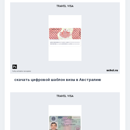
скачать цифровой шаблон визы в Австралию