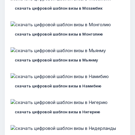
скачать цифровой шаблон визы в Мозамбик
скачать цифровой шаблон визы в Монголию
скачать цифровой шаблон визы в Мьянму
скачать цифровой шаблон визы в Намибию
скачать цифровой шаблон визы в Нигерию