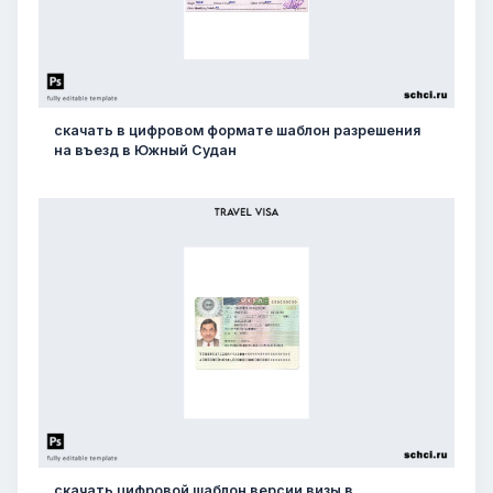
скачать в цифровом формате шаблон разрешения
на въезд в Южный Судан
скачать цифровой шаблон версии визы в