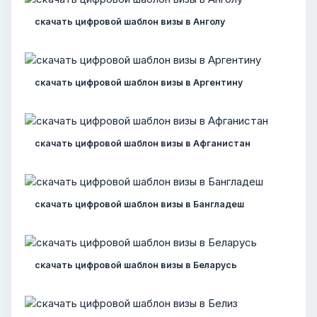
скачать цифровой шаблон визы в Анголу
скачать цифровой шаблон визы в Аргентину
скачать цифровой шаблон визы в Афганистан
скачать цифровой шаблон визы в Бангладеш
скачать цифровой шаблон визы в Беларусь