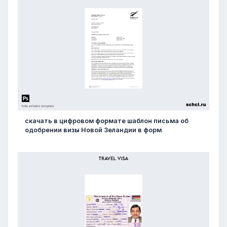
скачать в цифровом формате шаблон письма об
одобрении визы Новой Зеландии в форм