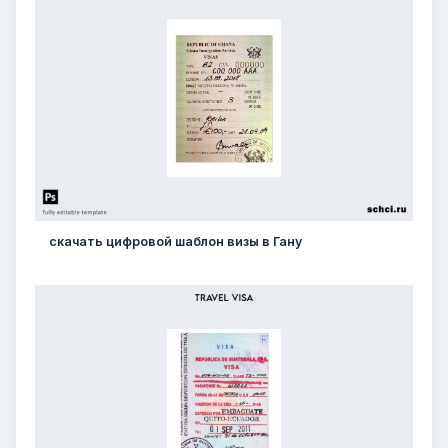
скачать цифровой шаблон визы в Гану