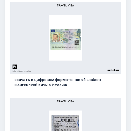
скачать в цифровом формате новый шаблон
шенгенской визы в Италию