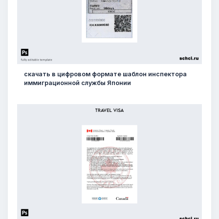
скачать в цифровом формате шаблон инспектора
иммиграционной службы Японии