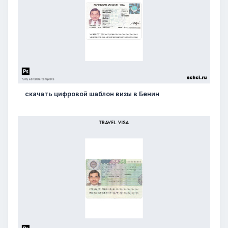
скачать цифровой шаблон визы в Бенин